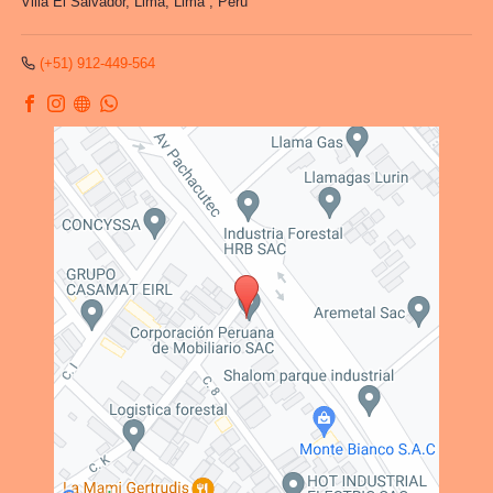
Villa El Salvador,
Lima, Lima
,
Perú
(+51) 912-449-564