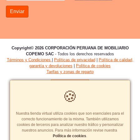
Enviar
Copyright© 2026 CORPORACIÓN PERUANA DE MOBILIARIO
COPEMO SAC
- Todos los derechos reservados
Términos y Condiciones
|
Políticas de privacidad
|
Política de calidad,
garantía y devoluciones
|
Política de cookies
Tarifas y zonas de reparto
🍪
Nuestra tienda virtual utiliza cookies que son esenciales para el
Crea una tienda virtual como esta.
correcto funcionamiento de la misma. También utilizamos
cookies de terceros para analizar nuestro tráfico y personalizar
nuestros anuncios. Para más información revise nuestra
Política de cookies
.