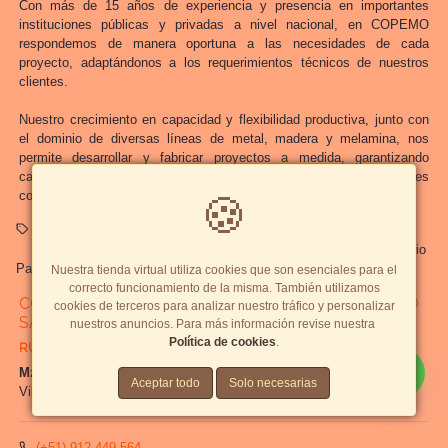
Con más de 15 años de experiencia y presencia en importantes
instituciones públicas y privadas a nivel nacional, en COPEMO
respondemos de manera oportuna a las necesidades de cada
proyecto, adaptándonos a los requerimientos técnicos de nuestros
clientes.
Nuestro crecimiento en capacidad y flexibilidad productiva, junto con
el dominio de diversas líneas de metal, madera y melamina, nos
permite desarrollar y fabricar proyectos a medida, garantizando
calidad, diseño y cumplimiento como nuestros principales
compromisos.
🍪
Carpetas Escolares
Carpetas Unipersonales
Mobiliario Escolar
Mobiliario Educativo
Sillas Escolares
Mesas Escolares
Mobiliario
Para Colegios
Mobiliario Institucional
COPEMO
Nuestra tienda virtual utiliza cookies que son esenciales para el
correcto funcionamiento de la misma. También utilizamos
CORPORACIÓN PERUANA DE MOBILIARIO COPEMO
cookies de terceros para analizar nuestro tráfico y personalizar
SAC
nuestros anuncios. Para más información revise nuestra
Política de cookies
.
RUC:
20610498630
Mz.III Lt. 1 Parcela 3-A, Villa el Salvador, Perú
Aceptar todo
Solo necesarias
Villa El Salvador,
Lima, Lima
,
Perú
(+51) 912-449-564