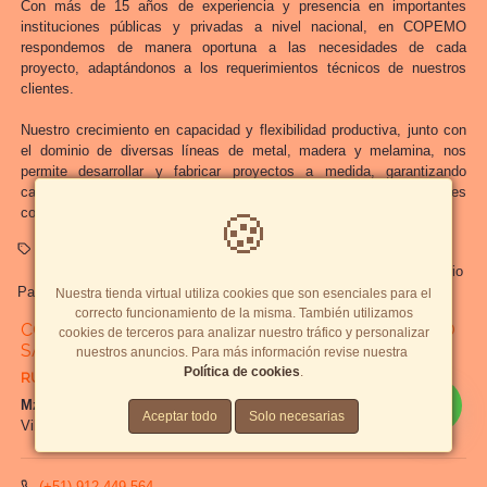
Con más de 15 años de experiencia y presencia en importantes
instituciones públicas y privadas a nivel nacional, en COPEMO
respondemos de manera oportuna a las necesidades de cada
proyecto, adaptándonos a los requerimientos técnicos de nuestros
clientes.
Nuestro crecimiento en capacidad y flexibilidad productiva, junto con
el dominio de diversas líneas de metal, madera y melamina, nos
permite desarrollar y fabricar proyectos a medida, garantizando
calidad, diseño y cumplimiento como nuestros principales
compromisos.
🍪
Carpetas Escolares
Carpetas Unipersonales
Mobiliario Escolar
Mobiliario Educativo
Sillas Escolares
Mesas Escolares
Mobiliario
Para Colegios
Mobiliario Institucional
COPEMO
Nuestra tienda virtual utiliza cookies que son esenciales para el
correcto funcionamiento de la misma. También utilizamos
CORPORACIÓN PERUANA DE MOBILIARIO COPEMO
cookies de terceros para analizar nuestro tráfico y personalizar
SAC
nuestros anuncios. Para más información revise nuestra
Política de cookies
.
RUC:
20610498630
Mz.III Lt. 1 Parcela 3-A, Villa el Salvador, Perú
Aceptar todo
Solo necesarias
Villa El Salvador,
Lima, Lima
,
Perú
(+51) 912-449-564